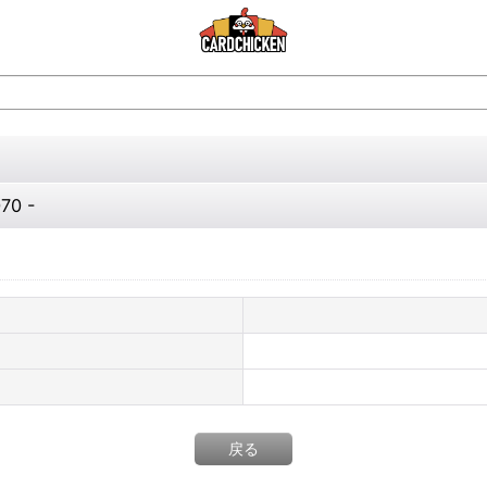
0 -
戻る