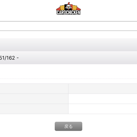
/162 -
戻る