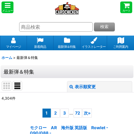
メニュー
カート
検索
マイページ
新着商品
最新弾＆特集
イラストレーター
ご利用案内
ホーム
>
最新弾＆特集
最新弾＆特集
表示順変更
閉じる
4,304
件
表示数
:
1
2
3
...
72
次
»
並び順
:
モクロー AR 海外版 英語版 Rowlet -
090/088 -