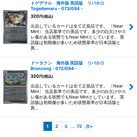
トゲデマル 海外版 英語版 リバホロ
Togedemaru - 073/094 -
320
円
(税込)
出品しているカードは全て正規品です。 〔Near
Mint〕 当店基準での美品です。多少の白欠けやス
レ傷がある状態でもNear Mintとしています。 英
語版は初期傷が多いため状態基準が日本語版と
異…
ドータクン 海外版 英語版 リバホロ
Bronzong - 072/094 -
320
円
(税込)
出品しているカードは全て正規品です。 〔Near
Mint〕 当店基準での美品です。多少の白欠けやス
レ傷がある状態でもNear Mintとしています。 英
語版は初期傷が多いため状態基準が日本語版と
異…
1
2
3
...
72
次
»