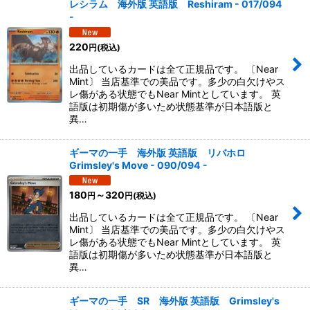
レシラム 海外版 英語版 Reshiram - 017/094
-
220
円
(税込)
出品しているカードは全て正規品です。 〔Near
Mint〕 当店基準での美品です。多少の白欠けやス
レ傷がある状態でもNear Mintとしています。 英
語版は初期傷が多いため状態基準が日本語版と
異…
ギーマの一手 海外版 英語版 リバホロ
Grimsley's Move - 090/094 -
180
～320
円
円
(税込)
出品しているカードは全て正規品です。 〔Near
Mint〕 当店基準での美品です。多少の白欠けやス
レ傷がある状態でもNear Mintとしています。 英
語版は初期傷が多いため状態基準が日本語版と
異…
ギーマの一手 SR 海外版 英語版 Grimsley's