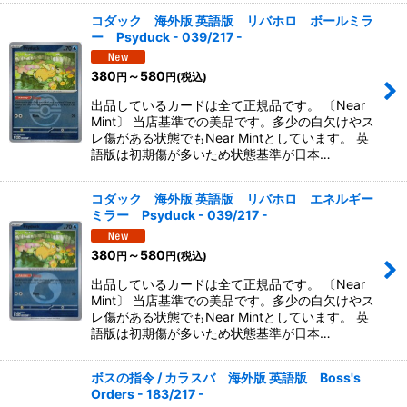
コダック 海外版 英語版 リバホロ ボールミラ
ー Psyduck - 039/217 -
380
～580
円
円
(税込)
出品しているカードは全て正規品です。 〔Near
Mint〕 当店基準での美品です。多少の白欠けやス
レ傷がある状態でもNear Mintとしています。 英
語版は初期傷が多いため状態基準が日本…
コダック 海外版 英語版 リバホロ エネルギー
ミラー Psyduck - 039/217 -
380
～580
円
円
(税込)
出品しているカードは全て正規品です。 〔Near
Mint〕 当店基準での美品です。多少の白欠けやス
レ傷がある状態でもNear Mintとしています。 英
語版は初期傷が多いため状態基準が日本…
ボスの指令 / カラスバ 海外版 英語版 Boss's
Orders - 183/217 -