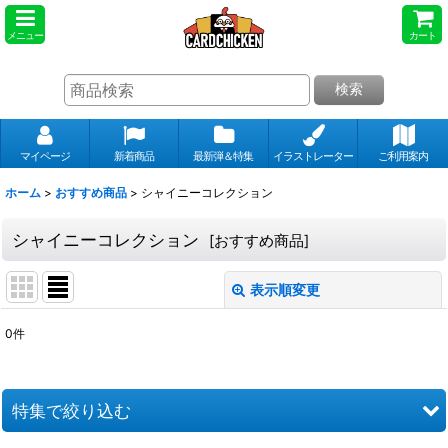
メニュー
カート
検索
マイページ
新着商品
最新弾＆特集
イラストレーター
ご利用案内
ホーム
>
おすすめ商品
>
シャイニーコレクション
シャイニーコレクション
[
おすすめ商品
]
表示順変更
閉じる
0
件
表示数
:
並び順
:
特集で絞り込む