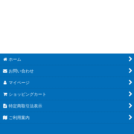
絞り込む
Perfect Order
Ascended Heroes
Phantasmal Flames
Mega Evolution
Black Bolt
ホーム
White Flare
お問い合わせ
Destined Rivals
マイページ
ショッピングカート
Journey Together
特定商取引法表示
Prismatic Evolutions
ご利用案内
Surging Sparks
Stellar Crown