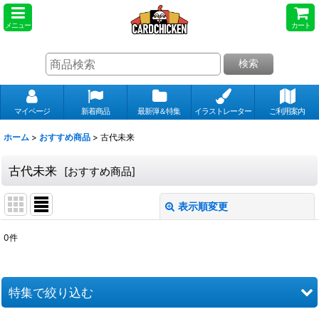
メニュー
カート
検索
マイページ
新着商品
最新弾＆特集
イラストレーター
ご利用案内
ホーム
>
おすすめ商品
>
古代未来
古代未来
[
おすすめ商品
]
表示順変更
閉じる
0
件
表示数
:
並び順
:
特集で絞り込む