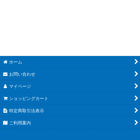
絞り込む
Perfect Order
Ascended Heroes
Phantasmal Flames
Mega Evolution
Black Bolt
ホーム
White Flare
お問い合わせ
Destined Rivals
マイページ
ショッピングカート
Journey Together
特定商取引法表示
Prismatic Evolutions
ご利用案内
Surging Sparks
Stellar Crown