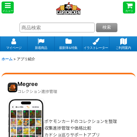
メニュー
カート
検索
マイページ
新着商品
最新弾＆特集
イラストレーター
ご利用案内
ホーム
>
アプリ紹介
Megree
コレクション進捗管理
ポケモンカードのコレクションを整理
収集進捗管理や価格比較
カドショ巡りサポートアプリ