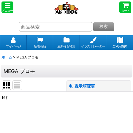
メニュー
カート
検索
マイページ
新着商品
最新弾＆特集
イラストレーター
ご利用案内
ホーム
>
MEGA プロモ
MEGA プロモ
表示順変更
閉じる
16
件
表示数
:
並び順
: