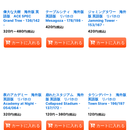
偉大な大樹 海外版 英
テーブルシティ 海外版
ジャミングタワー 海外
語版 ACE SPEC
英語版 リバホロ
版 英語版 リバホロ
Grand Tree - 136/142
Mesagoza - 178/198 -
Jamming Tower -
-
153/167 -
420
円
(税込)
320
～480
420
円
円
(税込)
円
(税込)
カートに入れる
カートに入れる
カートに入れる
夜のアカデミー 海外版
崩れたスタジアム 海外
タウンデパート 海外版
英語版 リバホロ
版 英語版 リバホロ
英語版 リバホロ
Academy at Night -
Collapsed Stadium -
Town Store - 196/197
054/064 -
137/172 -
-
320
120
～380
120
円
(税込)
円
円
(税込)
円
(税込)
カートに入れる
カートに入れる
カートに入れる