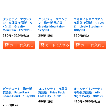
グラビティーマウンテ
グラビティーマウンテ
エキサイトスタジアム
ン 海外版 英語版 リ
ン 海外版 英語版
海外版 英語版 リバホ
バホロ Gravity
Gravity Mountain -
ロ Lively Stadium -
Mountain - 177/191 -
177/191 -
180/191 -
280
～320
280
320
円
円
(税込)
円
(税込)
円
(税込)
カートに入れる
カートに入れる
カートに入れる
ビーチコート 海外版
ロストシティ 海外版
オ－ルナイトパーティ
英語版 Prize Pack
英語版 Prize Pack
海外版 英語版 All-
Beach Court - 167/198
Lost City - 161/196 -
Night Party - 96/122 -
-
480
420
～580
円
(税込)
円
円
(税込)
280
円
(税込)