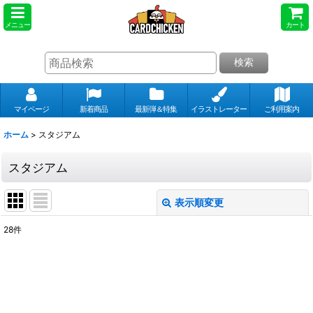
メニュー
カート
検索
マイページ
新着商品
最新弾＆特集
イラストレーター
ご利用案内
ホーム
>
スタジアム
スタジアム
表示順変更
閉じる
28
件
表示数
:
並び順
: