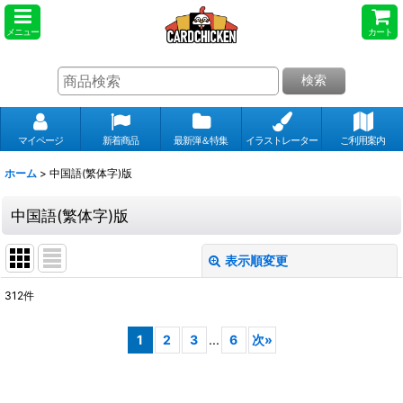
メニュー
カート
検索
マイページ
新着商品
最新弾＆特集
イラストレーター
ご利用案内
ホーム
>
中国語(繁体字)版
中国語(繁体字)版
表示順変更
閉じる
312
件
表示数
:
1
2
3
...
6
次
»
並び順
: