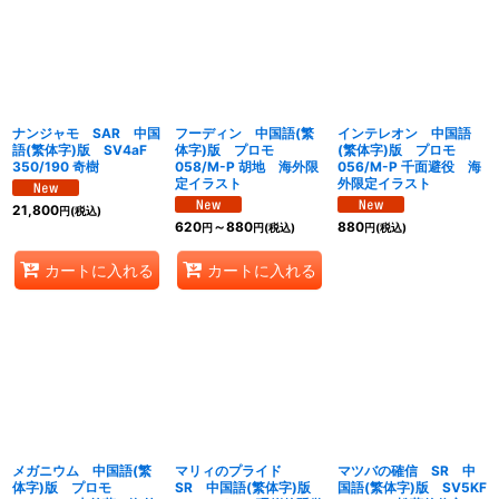
ナンジャモ SAR 中国
フーディン 中国語(繁
インテレオン 中国語
語(繁体字)版 SV4aF
体字)版 プロモ
(繁体字)版 プロモ
350/190 奇樹
058/M-P 胡地 海外限
056/M-P 千面避役 海
定イラスト
外限定イラスト
21,800
円
(税込)
620
～880
880
円
円
(税込)
円
(税込)
カートに入れる
カートに入れる
メガニウム 中国語(繁
マリィのプライド
マツバの確信 SR 中
体字)版 プロモ
SR 中国語(繁体字)版
国語(繁体字)版 SV5KF