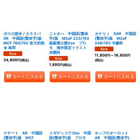
絞り込む
ボスの指令 / カラスバ
ニャオハ 中国語(繁体
カナリィ SAR 中国語
SR 中国語(繁体字)版
字)版 M2aF 223/193
(繁体字)版 M2aF
MCF 760/742 老大的指
超級噴火龍Xex プロ
248/193 卡娜莉
令 烏羽
モ 海外限定イラスト
未開封
11,800
～16,800
円
円
34,800
円
(税込)
(税込)
1,880
円
(税込)
カートに入れる
カートに入れる
カートに入れる
クチート AR 中国語
メガゲッコウガex 中国
ホップのオーロット
(繁体字)版 MCF
語(繁体字)版 プロモ
AR 中国語(繁体字)