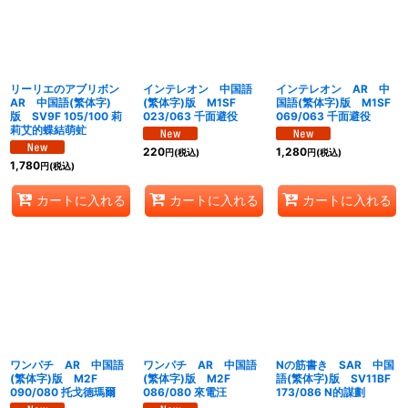
リーリエのアブリボン
インテレオン 中国語
インテレオン AR 中
AR 中国語(繁体字)
(繁体字)版 M1SF
国語(繁体字)版 M1SF
版 SV9F 105/100 莉
023/063 千面避役
069/063 千面避役
莉艾的蝶結萌虻
220
1,280
円
(税込)
円
(税込)
1,780
円
(税込)
カートに入れる
カートに入れる
カートに入れる
ワンパチ AR 中国語
ワンパチ AR 中国語
Nの筋書き SAR 中国
(繁体字)版 M2F
(繁体字)版 M2F
語(繁体字)版 SV11BF
090/080 托戈德瑪爾
086/080 來電汪
173/086 N的謀劃