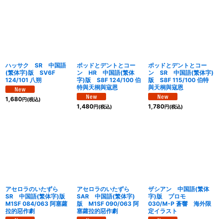
ハッサク SR 中国語
ポッドとデントとコー
ポッドとデントとコー
(繁体字)版 SV6F
ン HR 中国語(繁体
ン SR 中国語(繁体字)
124/101 八朔
字)版 S8F 124/100 伯
版 S8F 115/100 伯特
特與天桐與寇恩
與天桐與寇恩
1,680
円
(税込)
1,480
1,780
円
(税込)
円
(税込)
アセロラのいたずら
アセロラのいたずら
ザシアン 中国語(繁体
SR 中国語(繁体字)版
SAR 中国語(繁体字)
字)版 プロモ
M1SF 084/063 阿塞蘿
版 M1SF 090/063 阿
030/M-P 蒼響 海外限
拉的惡作劇
塞蘿拉的惡作劇
定イラスト