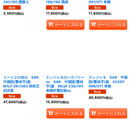
341/190 謎擬Ｑ
198/190 瑪俐
091/071 奇樹
3,180
17,800
11,800
円
(税込)
円
(税込)
円
(税込)
カートに入れる
カートに入れる
リーリエの決心 SAR
ナンジャモのハラバリー
ナンジャモ SAR 中国
中国語(繁体字)版
ex SAR 中国語(繁体
語(繁体字)版 SV2DF
M1LF 091/063 莉莉艾
字)版 M2aF 236/193
096/071 奇樹
的決意
奇樹的電肚蛙ex
49,800
円
(税込)
47,800
15,800
円
(税込)
円
(税込)
カートに入れる
カートに入れる