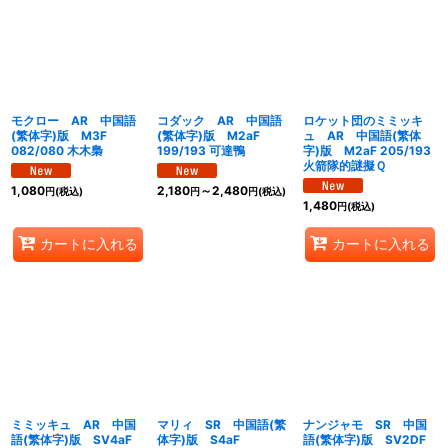
モクロー AR 中国語
コダック AR 中国語
ロケット団のミミッキ
(繁体字)版 M3F
(繁体字)版 M2aF
ュ AR 中国語(繁体
082/080 木木梟
199/193 可達鴨
字)版 M2aF 205/193
火箭隊的謎擬Ｑ
1,080
2,180
～2,480
円
(税込)
円
円
(税込)
1,480
円
(税込)
カートに入れる
カートに入れる
ミミッキュ AR 中国
マリィ SR 中国語(繁
ナンジャモ SR 中国
語(繁体字)版 SV4aF
体字)版 S4aF
語(繁体字)版 SV2DF