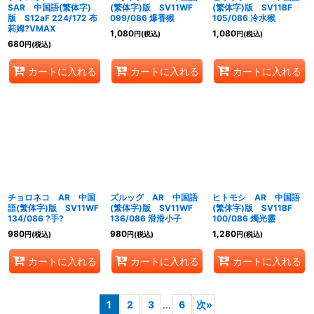
SAR 中国語(繁体字)
(繁体字)版 SV11WF
(繁体字)版 SV11BF
版 S12aF 224/172 布
099/086 爆香猴
105/086 冷水猴
莉姆?VMAX
1,080
1,080
円
(税込)
円
(税込)
680
円
(税込)
カートに入れる
カートに入れる
カートに入れる
チョロネコ AR 中国
ズルッグ AR 中国語
ヒトモシ AR 中国語
語(繁体字)版 SV11WF
(繁体字)版 SV11WF
(繁体字)版 SV11BF
134/086 ?手?
136/086 滑滑小子
100/086 燭光靈
980
980
1,280
円
(税込)
円
(税込)
円
(税込)
カートに入れる
カートに入れる
カートに入れる
1
2
3
...
6
次
»