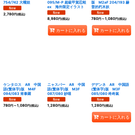
754/742 大嘴娃
095/M-P 超級甲賀忍蛙
版 M2aF 204/193 赫
ex 海外限定イラスト
普的朽木妖
2,780
円
(税込)
8,980
780
～1,080
円
(税込)
円
円
(税込)
カートに入れる
カートに入れる
ケンタロス AR 中国
ニャスパー AR 中国
デデンネ AR 中国語
語(繁体字)版 M4F
語(繁体字)版 M3F
(繁体字)版 M3F
094/083 肯泰羅
087/080 妙喵
085/080 咚咚鼠
780
～1,080
1,280
1,280
円
円
(税込)
円
(税込)
円
(税込)
カートに入れる