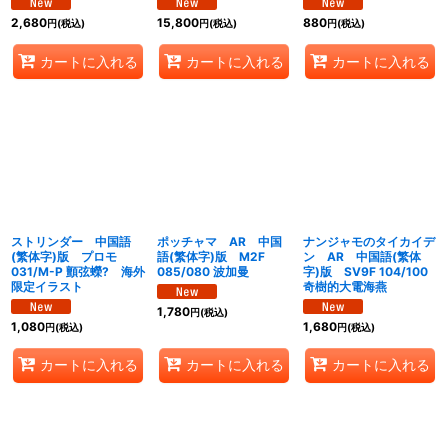
2,680
15,800
880
円
(税込)
円
(税込)
円
(税込)
カートに入れる
カートに入れる
カートに入れる
ストリンダー 中国語
ポッチャマ AR 中国
ナンジャモのタイカイデ
(繁体字)版 プロモ
語(繁体字)版 M2F
ン AR 中国語(繁体
031/M-P 顫弦蠑? 海外
085/080 波加曼
字)版 SV9F 104/100
限定イラスト
奇樹的大電海燕
1,780
円
(税込)
1,080
1,680
円
(税込)
円
(税込)
カートに入れる
カートに入れる
カートに入れる