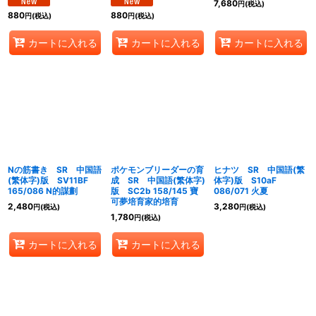
7,680
円
(税込)
880
880
円
(税込)
円
(税込)
カートに入れる
カートに入れる
カートに入れる
Nの筋書き SR 中国語
ポケモンブリーダーの育
ヒナツ SR 中国語(繁
(繁体字)版 SV11BF
成 SR 中国語(繁体字)
体字)版 S10aF
165/086 N的謀劃
版 SC2b 158/145 寶
086/071 火夏
可夢培育家的培育
2,480
3,280
円
(税込)
円
(税込)
1,780
円
(税込)
カートに入れる
カートに入れる