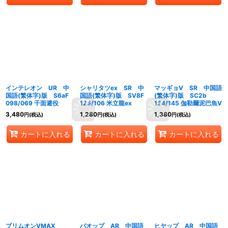
インテレオン UR 中
シャリタツex SR 中
マッギョV SR 中国語
国語(繁体字)版 S6aF
国語(繁体字)版 SV8F
(繁体字)版 SC2b
098/069 千面避役
125/106 米立龍ex
154/145 伽勒爾泥巴魚V
3,480
1,280
1,380
円
(税込)
円
(税込)
円
(税込)
カートに入れる
カートに入れる
カートに入れる
ブリムオンVMAX
バオップ AR 中国語
ヒヤップ AR 中国語