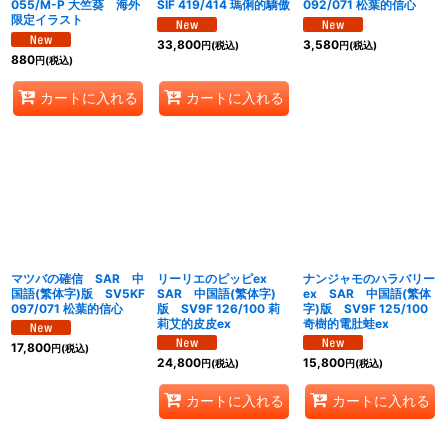
055/M-P 大竺葵 海外
SIF 419/414 瑪俐的驕傲
092/071 松葉的信心
限定イラスト
33,800
3,580
円
(税込)
円
(税込)
880
円
(税込)
カートに入れる
カートに入れる
マツバの確信 SAR 中
リーリエのピッピex
ナンジャモのハラバリー
国語(繁体字)版 SV5KF
SAR 中国語(繁体字)
ex SAR 中国語(繁体
097/071 松葉的信心
版 SV9F 126/100 莉
字)版 SV9F 125/100
莉艾的皮皮ex
奇樹的電肚蛙ex
17,800
円
(税込)
24,800
15,800
円
(税込)
円
(税込)
カートに入れる
カートに入れる