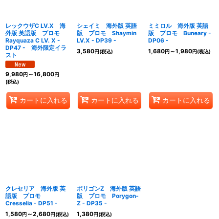
絞り込む
レックウザC LV.X 海
シェイミ 海外版 英語
ミミロル 海外版 英語
外版 英語版 プロモ
版 プロモ Shaymin
版 プロモ Buneary -
Rayquaza C LV. X -
LV.X - DP39 -
DP06 -
DP47 - 海外限定イラ
3,580
1,680
～1,980
円
(税込)
円
円
(税込)
スト
9,980
～16,800
円
円
(税込)
カートに入れる
カートに入れる
カートに入れる
クレセリア 海外版 英
ポリゴンZ 海外版 英語
語版 プロモ
版 プロモ Porygon-
Cresselia - DP51 -
Z - DP35 -
1,580
～2,680
1,380
円
円
(税込)
円
(税込)