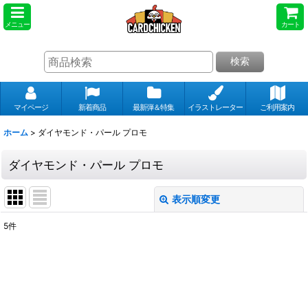
メニュー
カート
検索
マイページ
新着商品
最新弾＆特集
イラストレーター
ご利用案内
ホーム
>
ダイヤモンド・パール プロモ
ダイヤモンド・パール プロモ
表示順変更
閉じる
5
件
表示数
:
並び順
: