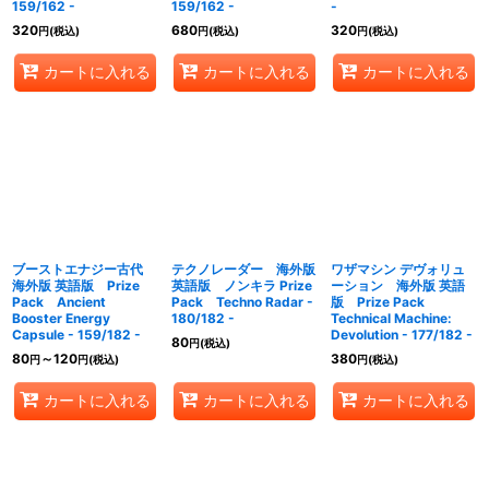
159/162 -
159/162 -
-
320
680
320
円
(税込)
円
(税込)
円
(税込)
カートに入れる
カートに入れる
カートに入れる
ブーストエナジー古代
テクノレーダー 海外版
ワザマシン デヴォリュ
海外版 英語版 Prize
英語版 ノンキラ Prize
ーション 海外版 英語
Pack Ancient
Pack Techno Radar -
版 Prize Pack
Booster Energy
180/182 -
Technical Machine:
Capsule - 159/182 -
Devolution - 177/182 -
80
円
(税込)
80
～120
380
円
円
(税込)
円
(税込)
カートに入れる
カートに入れる
カートに入れる