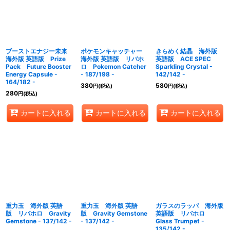
ブーストエナジー未来
ポケモンキャッチャー
きらめく結晶 海外版
海外版 英語版 Prize
海外版 英語版 リバホ
英語版 ACE SPEC
Pack Future Booster
ロ Pokemon Catcher
Sparkling Crystal -
Energy Capsule -
- 187/198 -
142/142 -
164/182 -
380
580
円
(税込)
円
(税込)
280
円
(税込)
カートに入れる
カートに入れる
カートに入れる
重力玉 海外版 英語
重力玉 海外版 英語
ガラスのラッパ 海外版
版 リバホロ Gravity
版 Gravity Gemstone
英語版 リバホロ
Gemstone - 137/142 -
- 137/142 -
Glass Trumpet -
135/142 -