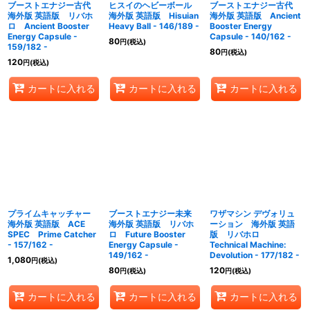
ブーストエナジー古代
ヒスイのヘビーボール
ブーストエナジー古代
海外版 英語版 リバホ
海外版 英語版 Hisuian
海外版 英語版 Ancient
ロ Ancient Booster
Heavy Ball - 146/189 -
Booster Energy
Energy Capsule -
Capsule - 140/162 -
80
円
(税込)
159/182 -
80
円
(税込)
120
円
(税込)
カートに入れる
カートに入れる
カートに入れる
プライムキャッチャー
ブーストエナジー未来
ワザマシン デヴォリュ
海外版 英語版 ACE
海外版 英語版 リバホ
ーション 海外版 英語
SPEC Prime Catcher
ロ Future Booster
版 リバホロ
- 157/162 -
Energy Capsule -
Technical Machine:
149/162 -
Devolution - 177/182 -
1,080
円
(税込)
80
120
円
(税込)
円
(税込)
カートに入れる
カートに入れる
カートに入れる