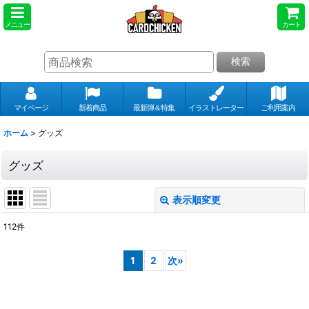
メニュー
カート
検索
マイページ
新着商品
最新弾＆特集
イラストレーター
ご利用案内
ホーム
>
グッズ
グッズ
表示順変更
閉じる
112
件
表示数
:
1
2
次
»
並び順
: