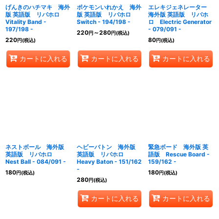
げんきのハチマキ 海外
ポケモンいれかえ 海外
エレキジェネレーター
版 英語版 リバホロ
版 英語版 リバホロ
海外版 英語版 リバホ
Vitality Band -
Switch - 194/198 -
ロ Electric Generator
197/198 -
- 079/091 -
220
～280
円
円
(税込)
220
80
円
(税込)
円
(税込)
カートに入れる
カートに入れる
カートに入れる
ネストボール 海外版
ヘビーバトン 海外版
緊急ボード 海外版 英
英語版 リバホロ
英語版 リバホロ
語版 Rescue Board -
Nest Ball - 084/091 -
Heavy Baton - 151/162
159/162 -
-
180
180
円
(税込)
円
(税込)
280
円
(税込)
カートに入れる
カートに入れる