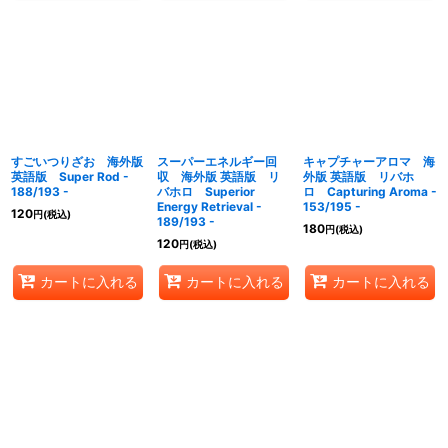
すごいつりざお 海外版
スーパーエネルギー回
キャプチャーアロマ 海
英語版 Super Rod -
収 海外版 英語版 リ
外版 英語版 リバホ
188/193 -
バホロ Superior
ロ Capturing Aroma -
Energy Retrieval -
153/195 -
120
円
(税込)
189/193 -
180
円
(税込)
120
円
(税込)
カートに入れる
カートに入れる
カートに入れる