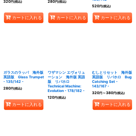
320
280
円
(税込)
円
(税込)
520
円
(税込)
カートに入れる
カートに入れる
カートに入れる
ガラスのラッパ 海外版
ワザマシン エヴォリュ
むしとりセット 海外版
英語版 Glass Trumpet
ーション 海外版 英語
英語版 リバホロ Bug
- 135/142 -
版 リバホロ
Catching Set -
Technical Machine:
143/167 -
280
円
(税込)
Evolution - 178/182 -
320
～380
円
円
(税込)
120
円
(税込)
カートに入れる
カートに入れる