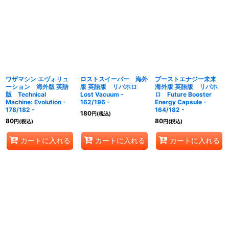
ワザマシン エヴォリュ
ロストスイーパー 海外
ブーストエナジー未来
ーション 海外版 英語
版 英語版 リバホロ
海外版 英語版 リバホ
版 Technical
Lost Vacuum -
ロ Future Booster
Machine: Evolution -
162/196 -
Energy Capsule -
178/182 -
164/182 -
180
円
(税込)
80
80
円
(税込)
円
(税込)
カートに入れる
カートに入れる
カートに入れる