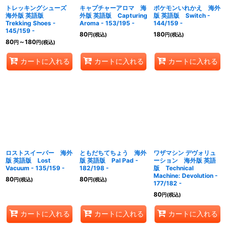
トレッキングシューズ
キャプチャーアロマ 海
ポケモンいれかえ 海外
海外版 英語版
外版 英語版 Capturing
版 英語版 Switch -
Trekking Shoes -
Aroma - 153/195 -
144/159 -
145/159 -
80
180
円
(税込)
円
(税込)
80
～180
円
円
(税込)
カートに入れる
カートに入れる
カートに入れる
ロストスイーパー 海外
ともだちてちょう 海外
ワザマシン デヴォリュ
版 英語版 Lost
版 英語版 Pal Pad -
ーション 海外版 英語
Vacuum - 135/159 -
182/198 -
版 Technical
Machine: Devolution -
80
80
円
(税込)
円
(税込)
177/182 -
80
円
(税込)
カートに入れる
カートに入れる
カートに入れる