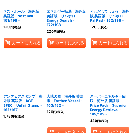
ネストボール 海外版
エネルギー転送 海外版
ともだちてちょう 海外
英語版 Nest Ball -
英語版 リバホロ
版 英語版 リバホロ
181/198 -
Energy Search -
Pal Pad - 182/198 -
172/198 -
120
120
円
(税込)
円
(税込)
220
円
(税込)
カートに入れる
カートに入れる
カートに入れる
アンフェアスタンプ 海
大地の器 海外版 英語
スーパーエネルギー回
外版 英語版 ACE
版 Earthen Vessel -
収 海外版 英語版
SPEC Unfair Stamp -
163/182 -
Prize Pack Superior
165/167 -
Energy Retrieval -
120
円
(税込)
189/193 -
1,780
円
(税込)
480
円
(税込)
カートに入れる
カートに入れる