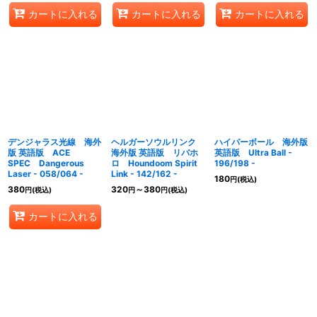
カートに入れる
カートに入れる
カートに入れる
デンジャラス光線 海外
ヘルガーソウルリンク
ハイパーボール 海外版
版 英語版 ACE
海外版 英語版 リバホ
英語版 Ultra Ball -
SPEC Dangerous
ロ Houndoom Spirit
196/198 -
Laser - 058/064 -
Link - 142/162 -
180
円
(税込)
380
320
～380
円
(税込)
円
円
(税込)
カートに入れる