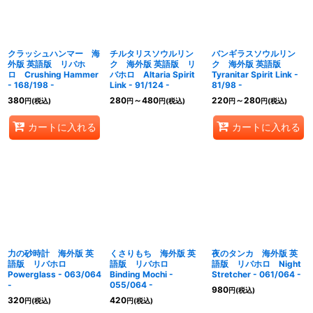
クラッシュハンマー 海
チルタリスソウルリン
バンギラスソウルリン
外版 英語版 リバホ
ク 海外版 英語版 リ
ク 海外版 英語版
ロ Crushing Hammer
バホロ Altaria Spirit
Tyranitar Spirit Link -
- 168/198 -
Link - 91/124 -
81/98 -
380
280
～480
220
～280
円
(税込)
円
円
(税込)
円
円
(税込)
カートに入れる
カートに入れる
力の砂時計 海外版 英
くさりもち 海外版 英
夜のタンカ 海外版 英
語版 リバホロ
語版 リバホロ
語版 リバホロ Night
Powerglass - 063/064
Binding Mochi -
Stretcher - 061/064 -
-
055/064 -
980
円
(税込)
320
420
円
(税込)
円
(税込)