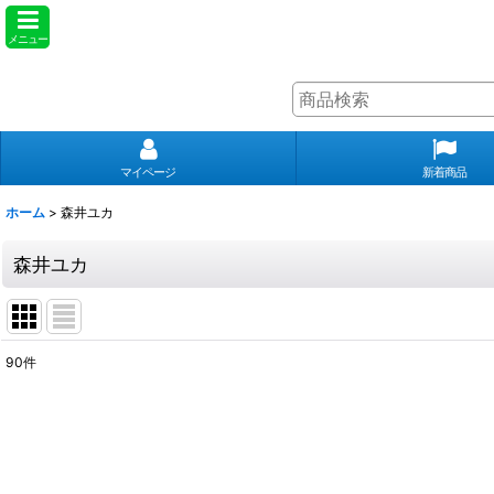
メニュー
マイページ
新着商品
ホーム
>
森井ユカ
森井ユカ
90
件
表示数
:
並び順
: