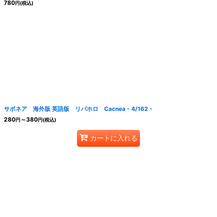
780
円
(税込)
サボネア 海外版 英語版 リバホロ Cacnea - 4/162 -
280
～380
円
円
(税込)
カートに入れる