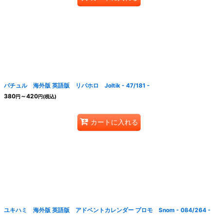
バチュル 海外版 英語版 リバホロ Joltik - 47/181 -
380
～420
円
円
(税込)
カートに入れる
ユキハミ 海外版 英語版 アドベントカレンダー プロモ Snom - 084/264 -