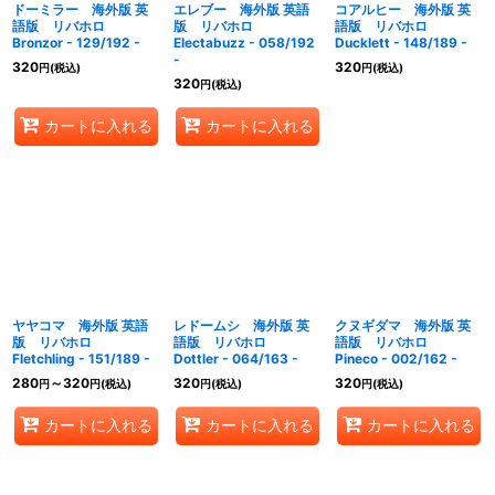
ドーミラー 海外版 英
エレブー 海外版 英語
コアルヒー 海外版 英
語版 リバホロ
版 リバホロ
語版 リバホロ
Bronzor - 129/192 -
Electabuzz - 058/192
Ducklett - 148/189 -
-
320
320
円
(税込)
円
(税込)
320
円
(税込)
カートに入れる
カートに入れる
ヤヤコマ 海外版 英語
レドームシ 海外版 英
クヌギダマ 海外版 英
版 リバホロ
語版 リバホロ
語版 リバホロ
Fletchling - 151/189 -
Dottler - 064/163 -
Pineco - 002/162 -
280
～320
320
320
円
円
(税込)
円
(税込)
円
(税込)
カートに入れる
カートに入れる
カートに入れる