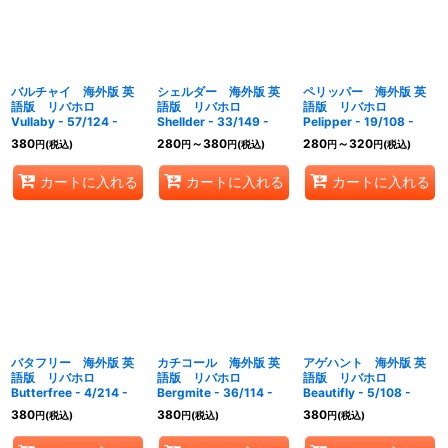
バルチャイ 海外版 英
シェルダー 海外版 英
ペリッパー 海外版 英
語版 リバホロ
語版 リバホロ
語版 リバホロ
Vullaby - 57/124 -
Shellder - 33/149 -
Pelipper - 19/108 -
380
280
～380
280
～320
円
(税込)
円
円
(税込)
円
円
(税込)
カートに入れる
カートに入れる
カートに入れる
バタフリー 海外版 英
カチコール 海外版 英
アゲハント 海外版 英
語版 リバホロ
語版 リバホロ
語版 リバホロ
Butterfree - 4/214 -
Bergmite - 36/114 -
Beautifly - 5/108 -
380
380
380
円
(税込)
円
(税込)
円
(税込)