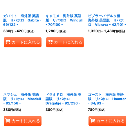
ガバイト 海外版 英語
キャモメ 海外版 英語
ビブラーバ デルタ種
版 リバホロ Gabite -
版 リバホロ Wingull
海外版 英語版 リバホ
69/122 -
- 70/100 -
ロ Vibrava - 42/101 -
380
～420
1,280
1,320
～1,480
円
円
(税込)
円
(税込)
円
円
(税込)
カートに入れる
カートに入れる
ネマシュ 海外版 英語
ドラミドロ 海外版 英
ゴースト 海外版 英語
版 リバホロ Morelull
語版 リバホロ
版 リバホロ Haunter
- 92/156 -
Dragalge - 92/236 -
- 34/83 -
380
380
780
円
(税込)
円
(税込)
円
(税込)
カートに入れる
カートに入れる