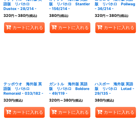
語版 リバホロ
版 リバホロ Stantler
版 リバホロ Poliwag
Dustox - 28/214 -
- 156/214 -
- 36/214 -
320
～380
380
320
～380
円
円
(税込)
円
(税込)
円
円
(税込)
カートに入れる
カートに入れる
カートに入れる
テッポウオ 海外版 英
ガントル 海外版 英語
ハスボー 海外版 英語
語版 リバホロ
版 リバホロ Boldore
版 リバホロ Lotad -
Remoraid - 033/182 -
- 49/119 -
29/135 -
320
320
～380
380
円
(税込)
円
円
(税込)
円
(税込)
カートに入れる
カートに入れる
カートに入れる