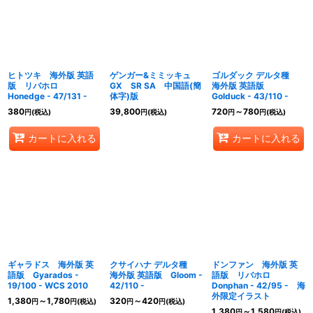
絞り込む
ヒトツキ 海外版 英語
ゲンガー&ミミッキュ
ゴルダック デルタ種
版 リバホロ
GX SR SA 中国語(簡
海外版 英語版
Honedge - 47/131 -
体字)版
Golduck - 43/110 -
380
39,800
720
～780
円
(税込)
円
(税込)
円
円
(税込)
カートに入れる
カートに入れる
ギャラドス 海外版 英
クサイハナ デルタ種
ドンファン 海外版 英
語版 Gyarados -
海外版 英語版 Gloom -
語版 リバホロ
19/100 - WCS 2010
42/110 -
Donphan - 42/95 - 海
外限定イラスト
1,380
～1,780
320
～420
円
円
(税込)
円
円
(税込)
1,380
～1,580
円
円
(税込)