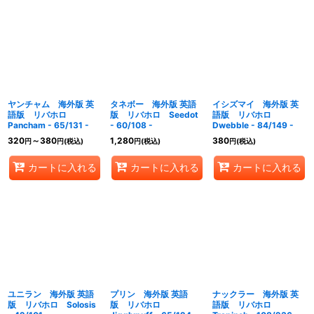
ヤンチャム 海外版 英
タネボー 海外版 英語
イシズマイ 海外版 英
語版 リバホロ
版 リバホロ Seedot
語版 リバホロ
Pancham - 65/131 -
- 60/108 -
Dwebble - 84/149 -
320
～380
1,280
380
円
円
(税込)
円
(税込)
円
(税込)
カートに入れる
カートに入れる
カートに入れる
ユニラン 海外版 英語
プリン 海外版 英語
ナックラー 海外版 英
版 リバホロ Solosis
版 リバホロ
語版 リバホロ