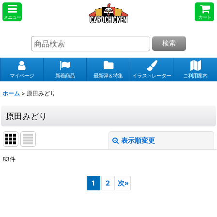
メニュー
カート
検索
マイページ
新着商品
最新弾＆特集
イラストレーター
ご利用案内
ホーム
>
原田みどり
原田みどり
表示順変更
閉じる
83
件
表示数
:
1
2
次
»
並び順
: