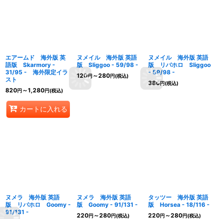
エアームド 海外版 英
ヌメイル 海外版 英語
ヌメイル 海外版 英語
語版 Skarmory -
版 Sliggoo - 59/98 -
版 リバホロ Sliggoo
31/95 - 海外限定イラ
- 59/98 -
120
～280
円
円
(税込)
スト
380
円
(税込)
820
～1,280
円
円
(税込)
カートに入れる
ヌメラ 海外版 英語
ヌメラ 海外版 英語
タッツー 海外版 英語
版 リバホロ Goomy -
版 Goomy - 91/131 -
版 Horsea - 18/116 -
91/131 -
220
～280
220
～280
円
円
(税込)
円
円
(税込)