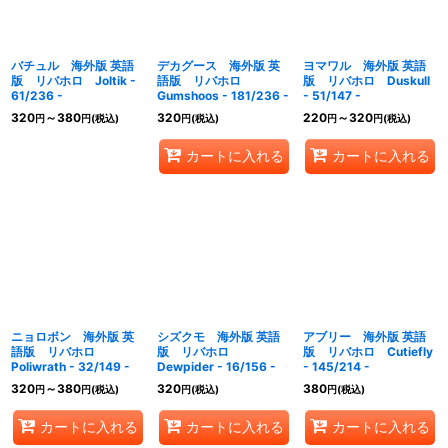
バチュル 海外版 英語
デカグース 海外版 英
ヨマワル 海外版 英語
版 リバホロ Joltik -
語版 リバホロ
版 リバホロ Duskull
61/236 -
Gumshoos - 181/236 -
- 51/147 -
320
～380
320
220
～320
円
円
(税込)
円
(税込)
円
円
(税込)
カートに入れる
カートに入れる
ニョロボン 海外版 英
シズクモ 海外版 英語
アブリー 海外版 英語
語版 リバホロ
版 リバホロ
版 リバホロ Cutiefly
Poliwrath - 32/149 -
Dewpider - 16/156 -
- 145/214 -
320
～380
320
380
円
円
(税込)
円
(税込)
円
(税込)
カートに入れる
カートに入れる
カートに入れる