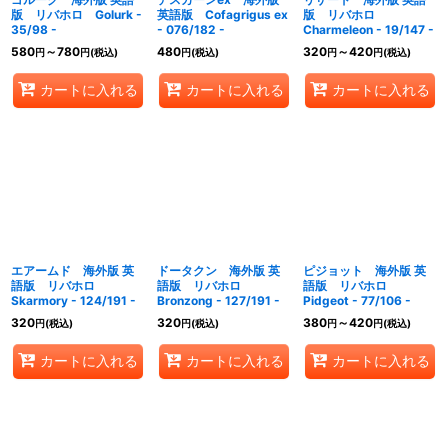
版 リバホロ Golurk -
英語版 Cofagrigus ex
版 リバホロ
35/98 -
- 076/182 -
Charmeleon - 19/147 -
580
～780
480
320
～420
円
円
(税込)
円
(税込)
円
円
(税込)
カートに入れる
カートに入れる
カートに入れる
エアームド 海外版 英
ドータクン 海外版 英
ピジョット 海外版 英
語版 リバホロ
語版 リバホロ
語版 リバホロ
Skarmory - 124/191 -
Bronzong - 127/191 -
Pidgeot - 77/106 -
320
320
380
～420
円
(税込)
円
(税込)
円
円
(税込)
カートに入れる
カートに入れる
カートに入れる