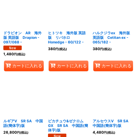
絞り込む
ドラピオン AR 海外
ヒトツキ 海外版 英語
ハルクジラex 海外版
版 英語版 Drapion -
版 リバホロ
英語版 Cetitan ex -
097/088 -
Honedge - 60/122 -
065/182 -
380
380
円
(税込)
円
(税込)
1,480
円
(税込)
カートに入れる
カートに入れる
カートに入れる
ルギアV SR SA 中国
ピカチュウ&ゼクロム
アルセウスV SR SA
語(簡体字)版
GX SR SA 中国語(簡
中国語(簡体字)版
体字)版
26,800
4,480
円
(税込)
円
(税込)