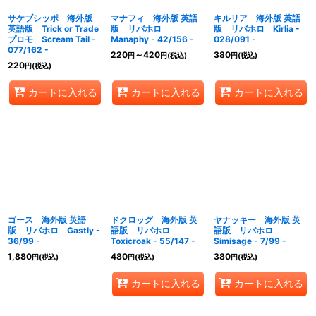
サケブシッポ 海外版
マナフィ 海外版 英語
キルリア 海外版 英語
英語版 Trick or Trade
版 リバホロ
版 リバホロ Kirlia -
プロモ Scream Tail -
Manaphy - 42/156 -
028/091 -
077/162 -
220
～420
380
円
円
(税込)
円
(税込)
220
円
(税込)
カートに入れる
カートに入れる
カートに入れる
ゴース 海外版 英語
ドクロッグ 海外版 英
ヤナッキー 海外版 英
版 リバホロ Gastly -
語版 リバホロ
語版 リバホロ
36/99 -
Toxicroak - 55/147 -
Simisage - 7/99 -
1,880
480
380
円
(税込)
円
(税込)
円
(税込)
カートに入れる
カートに入れる