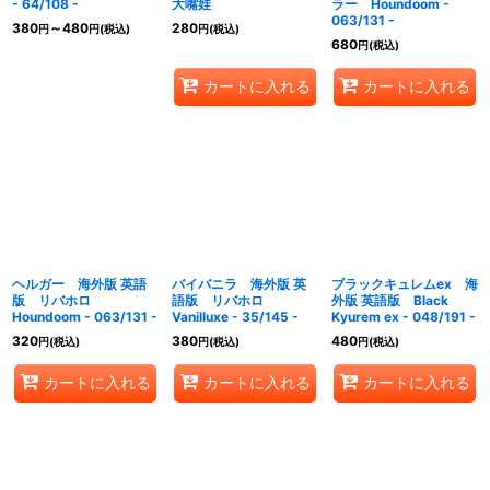
- 64/108 -
大嘴娃
ラー Houndoom -
063/131 -
380
～480
280
円
円
(税込)
円
(税込)
680
円
(税込)
カートに入れる
カートに入れる
ヘルガー 海外版 英語
バイバニラ 海外版 英
ブラックキュレムex 海
版 リバホロ
語版 リバホロ
外版 英語版 Black
Houndoom - 063/131 -
Vanilluxe - 35/145 -
Kyurem ex - 048/191 -
320
380
480
円
(税込)
円
(税込)
円
(税込)
カートに入れる
カートに入れる
カートに入れる