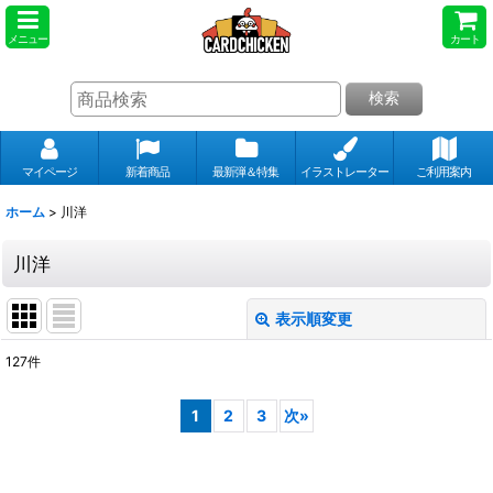
メニュー
カート
検索
マイページ
新着商品
最新弾＆特集
イラストレーター
ご利用案内
ホーム
>
川洋
川洋
表示順変更
閉じる
127
件
表示数
:
1
2
3
次
»
並び順
: