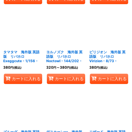
タマタマ 海外版 英語
ヨルノズク 海外版 英
ビリジオン 海外版 英
版 リバホロ
語版 リバホロ
語版 リバホロ
Exeggcute - 1/156 -
Noctowl - 144/202 -
Virizion - 8/73 -
380
320
～380
380
円
(税込)
円
円
(税込)
円
(税込)
カートに入れる
カートに入れる
カートに入れる
ゴルーグ 海外版 英語
デスカーンex 海外版
リザード 海外版 英語