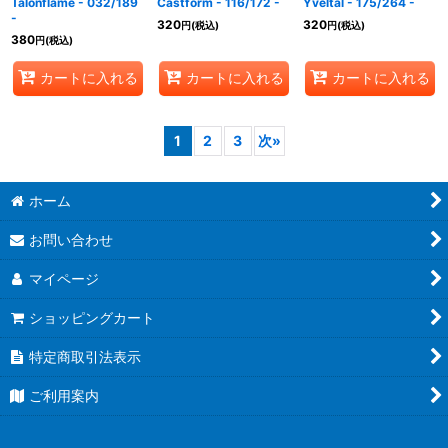
Talonflame - 032/189
Castform - 116/172 -
Yveltal - 175/264 -
-
320
320
円
(税込)
円
(税込)
380
円
(税込)
カートに入れる
カートに入れる
カートに入れる
1
2
3
次
»
ホーム
お問い合わせ
マイページ
ショッピングカート
特定商取引法表示
ご利用案内