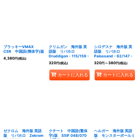
ブラッキーVMAX
クリムガン 海外版 英
シロデスナ 海外版 英
CSR 中国語(簡体字)版
語版 リバホロ
語版 リバホロ
Druddigon - 115/159 -
Palossand - 62/147 -
4,380
円
(税込)
320
320
～380
円
(税込)
円
円
(税込)
カートに入れる
カートに入れる
ゼクロム 海外版 英語
クチート 中国語(繁体
ヘルガー 海外版 英語
版 リバホロ Zekrom
字)版 S5IF 048/070
版 モンスターボールミ