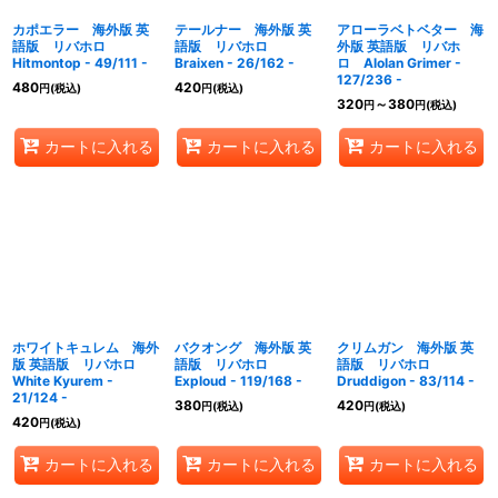
カポエラー 海外版 英
テールナー 海外版 英
アローラベトベター 海
語版 リバホロ
語版 リバホロ
外版 英語版 リバホ
Hitmontop - 49/111 -
Braixen - 26/162 -
ロ Alolan Grimer -
127/236 -
480
420
円
(税込)
円
(税込)
320
～380
円
円
(税込)
カートに入れる
カートに入れる
カートに入れる
ホワイトキュレム 海外
バクオング 海外版 英
クリムガン 海外版 英
版 英語版 リバホロ
語版 リバホロ
語版 リバホロ
White Kyurem -
Exploud - 119/168 -
Druddigon - 83/114 -
21/124 -
380
420
円
(税込)
円
(税込)
420
円
(税込)
カートに入れる
カートに入れる
カートに入れる