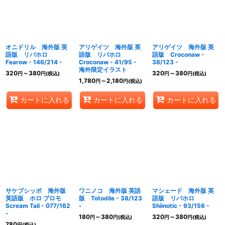
オニドリル 海外版 英
アリゲイツ 海外版 英
アリゲイツ 海外版 英
語版 リバホロ
語版 リバホロ
語版 Croconaw -
Fearow - 146/214 -
Croconaw - 41/95 -
38/123 -
海外限定イラスト
320
～380
320
～380
円
円
(税込)
円
円
(税込)
1,780
～2,180
円
円
(税込)
カートに入れる
カートに入れる
カートに入れる
サケブシッポ 海外版
ワニノコ 海外版 英語
マシェード 海外版 英
英語版 ホロ プロモ
版 Totodile - 38/123
語版 リバホロ
Scream Tail - 077/162
-
Shiinotic - 93/156 -
-
180
～380
320
～380
円
円
(税込)
円
円
(税込)
780
円
(税込)