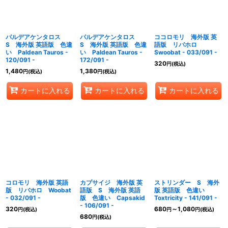
パルデアケンタロス
パルデアケンタロス
ココロモリ 海外版 英
S 海外版 英語版 色違
S 海外版 英語版 色違
語版 リバホロ
い Paldean Tauros -
い Paldean Tauros -
Swoobat - 033/091 -
120/091 -
172/091 -
320
円
(税込)
1,480
1,380
円
(税込)
円
(税込)
カートに入れる
カートに入れる
カートに入れる
コロモリ 海外版 英語
カプサイジ 海外版 英
ストリンダー S 海外
版 リバホロ Woobat
語版 S 海外版 英語
版 英語版 色違い
- 032/091 -
版 色違い Capsakid
Toxtricity - 141/091 -
- 106/091 -
320
680
～1,080
円
(税込)
円
円
(税込)
680
円
(税込)