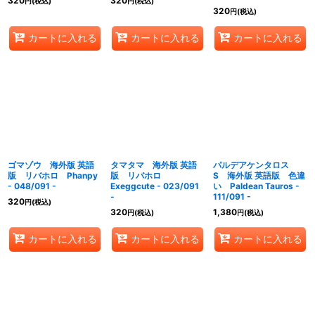
320
320
円
(税込)
円
(税込)
320
円
(税込)
カートに入れる
カートに入れる
カートに入れる
ゴマゾウ 海外版 英語
タマタマ 海外版 英語
パルデアケンタロス
版 リバホロ Phanpy
版 リバホロ
S 海外版 英語版 色違
- 048/091 -
Exeggcute - 023/091
い Paldean Tauros -
-
111/091 -
320
円
(税込)
320
1,380
円
(税込)
円
(税込)
カートに入れる
カートに入れる
カートに入れる