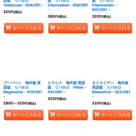
語版 リバホロ
版 リバホロ
版 リバホロ
Toedscool - 004/091 -
Charmeleon - 008/091
Charmander -
-
007/091 -
320
円
(税込)
380
320
円
(税込)
円
(税込)
カートに入れる
カートに入れる
カートに入れる
ブーバーン 海外版 英
ヒラヒナ 海外版 英語
タイカイデン 海外版
語版 リバホロ
版 リバホロ Flittle -
英語版 リバホロ
Magmortar - 010/091
041/091 -
Kilowattrel - 022/091
-
-
320
円
(税込)
280
～320
320
円
円
(税込)
円
(税込)
カートに入れる
カートに入れる
カートに入れる