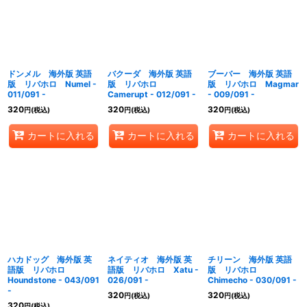
絞り込む
ドンメル 海外版 英語
バクーダ 海外版 英語
ブーバー 海外版 英語
版 リバホロ Numel -
版 リバホロ
版 リバホロ Magmar
011/091 -
Camerupt - 012/091 -
- 009/091 -
320
320
320
円
(税込)
円
(税込)
円
(税込)
カートに入れる
カートに入れる
カートに入れる
ハカドッグ 海外版 英
ネイティオ 海外版 英
チリーン 海外版 英語
語版 リバホロ
語版 リバホロ Xatu -
版 リバホロ
Houndstone - 043/091
026/091 -
Chimecho - 030/091 -
-
320
320
円
(税込)
円
(税込)
320
円
(税込)