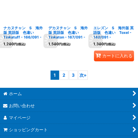
ナカヌチャン S 海外
デカヌチャン S 海外
エレズン S 海外版 英
版 英語版 色違い
版 英語版 色違い
語版 色違い Toxel -
Tinkatuff - 166/091 -
Tinkaton - 167/091 -
140/091 -
1,280
1,580
1,380
円
(税込)
円
(税込)
円
(税込)
カートに入れる
1
2
3
次
»
ホーム
お問い合わせ
マイページ
ショッピングカート