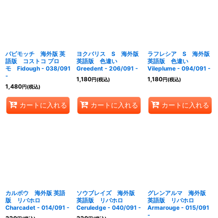
パピモッチ 海外版 英
ヨクバリス S 海外版
ラフレシア S 海外版
語版 コストコ プロ
英語版 色違い
英語版 色違い
モ Fidough - 038/091
Greedent - 206/091 -
Vileplume - 094/091 -
-
1,180
1,180
円
(税込)
円
(税込)
1,480
円
(税込)
カートに入れる
カートに入れる
カートに入れる
カルボウ 海外版 英語
ソウブレイズ 海外版
グレンアルマ 海外版
版 リバホロ
英語版 リバホロ
英語版 リバホロ
Charcadet - 014/091 -
Ceruledge - 040/091 -
Armarouge - 015/091
-