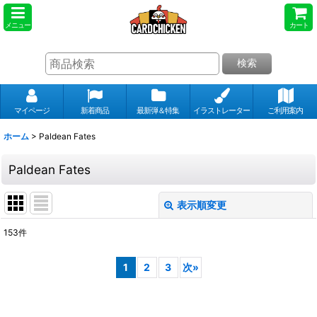
メニュー
カート
検索
マイページ
新着商品
最新弾＆特集
イラストレーター
ご利用案内
ホーム
>
Paldean Fates
Paldean Fates
表示順変更
閉じる
153
件
表示数
:
1
2
3
次
»
並び順
: