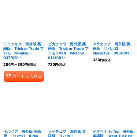
ミミッキュ 海外版 英
ピカチュウ 海外版 英
マラカッチ 海外版 英
語版 Trick or Trade プ
語版 Trick or Trade プ
語版 リバホロ
ロモ Mimikyu -
ロモ 2024 Pikachu -
Maractus - 003/091 -
037/091 -
018/091 -
320
円
(税込)
280
～380
720
円
円
(税込)
円
(税込)
カートに入れる
キルリア 海外版 英語
ライチュウ 海外版 英
イダイナキバex 海外版
版 リバホロ Kirlia -
語版 リバホロ
英語版 Great Tusk ex