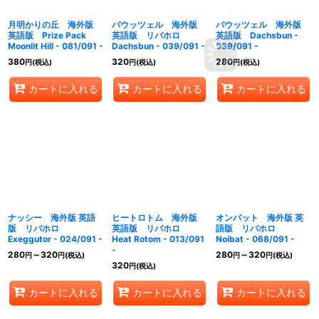
月明かりの丘 海外版
バウッツェル 海外版
バウッツェル 海外版
英語版 Prize Pack
英語版 リバホロ
英語版 Dachsbun -
Moonlit Hill - 081/091 -
Dachsbun - 039/091 -
039/091 -
380
320
280
円
(税込)
円
(税込)
円
(税込)
カートに入れる
カートに入れる
カートに入れる
ナッシー 海外版 英語
ヒートロトム 海外版
オンバット 海外版 英
版 リバホロ
英語版 リバホロ
語版 リバホロ
Exeggutor - 024/091 -
Heat Rotom - 013/091
Noibat - 068/091 -
-
280
～320
280
～320
円
円
(税込)
円
円
(税込)
320
円
(税込)
カートに入れる
カートに入れる
カートに入れる