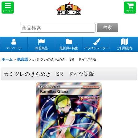
メニュー
カート
検索
マイページ
新着商品
最新弾＆特集
イラストレーター
ご利用案内
ホーム
>
他言語
>
カミツレのきらめき SR ドイツ語版
カミツレのきらめき SR ドイツ語版