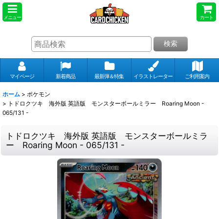
メニュー
カート
検索
マイページ
新着商品
最新弾＆特集
イラストレーター
ご利用案内
ホーム
>
ポケモン
>
トドロクツキ 海外版 英語版 モンスターボールミラー Roaring Moon -
065/131 -
トドロクツキ 海外版 英語版 モンスターボールミラ
ー Roaring Moon - 065/131 -