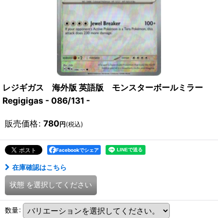
レジギガス 海外版 英語版 モンスターボールミラー
Regigigas - 086/131 -
販売価格
:
780
円
(税込)
Facebookでシェア
在庫確認はこちら
状態
を選択してください
数量
: