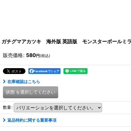
ガチグマアカツキ 海外版 英語版 モンスターボールミラー Blood
販売価格
:
580
円
(税込)
Facebookでシェア
在庫確認はこちら
状態
を選択してください
数量
:
返品特約に関する重要事項