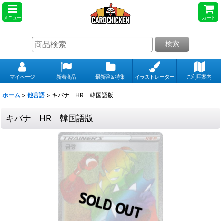
メニュー
カート
検索
マイページ
新着商品
最新弾＆特集
イラストレーター
ご利用案内
ホーム
>
他言語
>
キバナ HR 韓国語版
キバナ HR 韓国語版