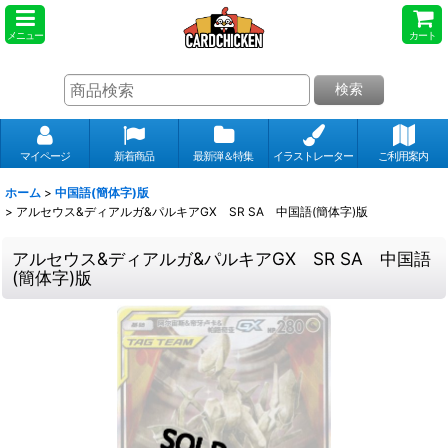
メニュー
カート
検索
マイページ
新着商品
最新弾＆特集
イラストレーター
ご利用案内
ホーム
>
中国語(簡体字)版
>
アルセウス&ディアルガ&パルキアGX SR SA 中国語(簡体字)版
アルセウス&ディアルガ&パルキアGX SR SA 中国語
(簡体字)版