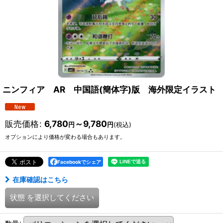
ニンフィア AR 中国語(簡体字)版 海外限定イラスト
販売価格
:
6,780
～9,780
円
円
(税込)
オプションにより価格が変わる場合もあります。
Facebookでシェア
在庫確認はこちら
状態
を選択してください
数量
: