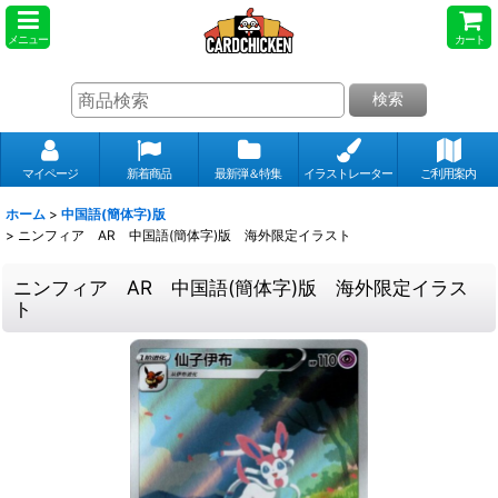
メニュー
カート
検索
マイページ
新着商品
最新弾＆特集
イラストレーター
ご利用案内
ホーム
>
中国語(簡体字)版
>
ニンフィア AR 中国語(簡体字)版 海外限定イラスト
ニンフィア AR 中国語(簡体字)版 海外限定イラス
ト