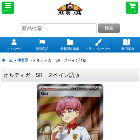
メニュー
カート
検索
マイページ
新着商品
最新弾＆特集
イラストレーター
ご利用案内
ホーム
>
他言語
>
オルティガ SR スペイン語版
オルティガ SR スペイン語版