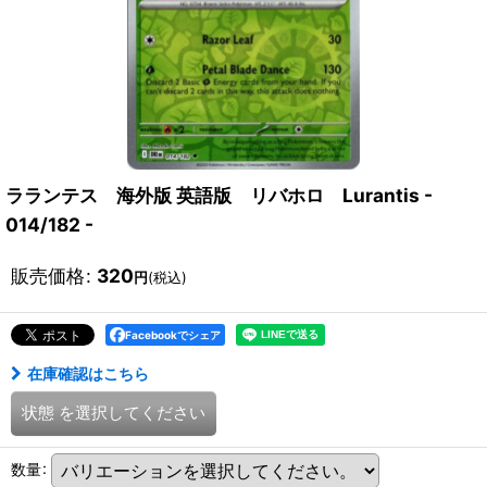
ラランテス 海外版 英語版 リバホロ Lurantis -
014/182 -
販売価格
:
320
円
(税込)
Facebookでシェア
在庫確認はこちら
状態
を選択してください
数量
: