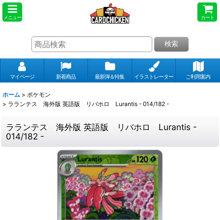
メニュー
カート
検索
マイページ
新着商品
最新弾＆特集
イラストレーター
ご利用案内
ホーム
>
ポケモン
>
ラランテス 海外版 英語版 リバホロ Lurantis - 014/182 -
ラランテス 海外版 英語版 リバホロ Lurantis -
014/182 -