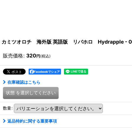
カミツオロチ 海外版 英語版 リバホロ Hydrapple - 018
販売価格
:
320
円
(税込)
Facebookでシェア
在庫確認はこちら
状態
を選択してください
数量
:
返品特約に関する重要事項