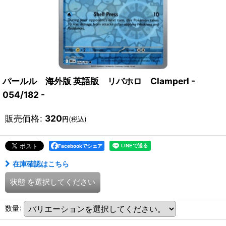
パールル 海外版 英語版 リバホロ Clamperl -
054/182 -
販売価格
:
320
円
(税込)
Facebookでシェア
在庫確認はこちら
状態
を選択してください
数量
: