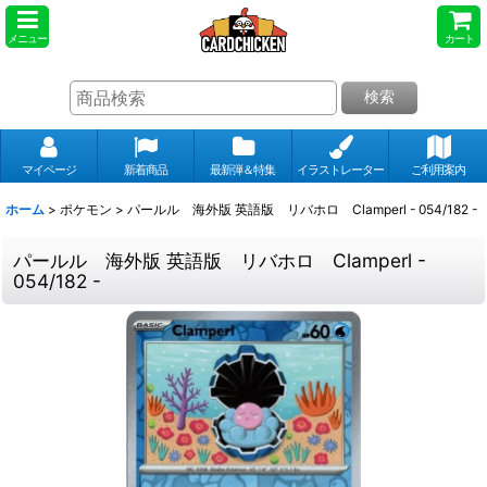
メニュー
カート
検索
マイページ
新着商品
最新弾＆特集
イラストレーター
ご利用案内
ホーム
>
ポケモン
>
パールル 海外版 英語版 リバホロ Clamperl - 054/182 -
パールル 海外版 英語版 リバホロ Clamperl -
054/182 -