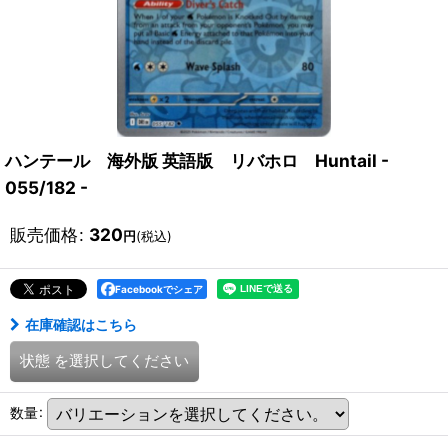
ハンテール 海外版 英語版 リバホロ Huntail -
055/182 -
販売価格
:
320
円
(税込)
Facebookでシェア
在庫確認はこちら
状態
を選択してください
数量
: