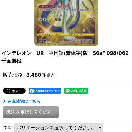
インテレオン UR 中国語(繁体字)版 S6aF 098/069
千面避役
販売価格
:
3,480
円
(税込)
Facebookでシェア
在庫確認はこちら
状態
を選択してください
数量
: