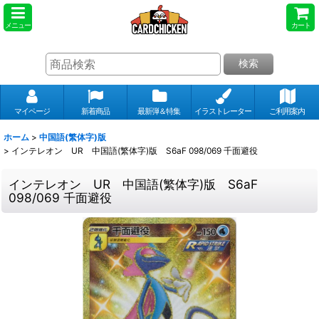
メニュー
カート
検索
マイページ
新着商品
最新弾＆特集
イラストレーター
ご利用案内
ホーム
>
中国語(繁体字)版
>
インテレオン UR 中国語(繁体字)版 S6aF 098/069 千面避役
インテレオン UR 中国語(繁体字)版 S6aF
098/069 千面避役