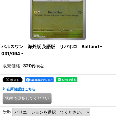
パルスワン 海外版 英語版 リバホロ Boltund -
031/094 -
販売価格
:
320
円
(税込)
Facebookでシェア
在庫確認はこちら
状態
を選択してください
数量
: