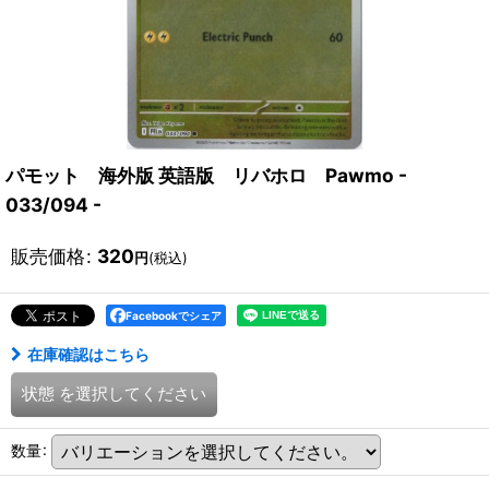
パモット 海外版 英語版 リバホロ Pawmo -
033/094 -
販売価格
:
320
円
(税込)
Facebookでシェア
在庫確認はこちら
状態
を選択してください
数量
: