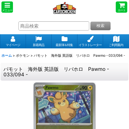
メニュー
カート
検索
マイページ
新着商品
最新弾＆特集
イラストレーター
ご利用案内
ホーム
>
ポケモン
>
パモット 海外版 英語版 リバホロ Pawmo - 033/094 -
パモット 海外版 英語版 リバホロ Pawmo -
033/094 -