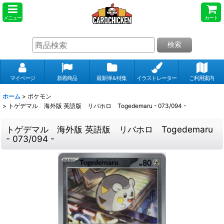
メニュー
カート
検索
マイページ
新着商品
最新弾＆特集
イラストレーター
ご利用案内
ホーム
>
ポケモン
>
トゲデマル 海外版 英語版 リバホロ Togedemaru - 073/094 -
トゲデマル 海外版 英語版 リバホロ Togedemaru
- 073/094 -