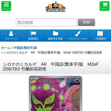
メニュー
カート
検索
マイページ
新着商品
最新弾＆特集
イラストレーター
ご利用案内
ホーム
>
中国語(繁体字)版
>
シロナのミカルゲ AR 中国語(繁体字)版 M2aF 208/193 竹蘭的花岩怪
シロナのミカルゲ AR 中国語(繁体字)版 M2aF
208/193 竹蘭的花岩怪