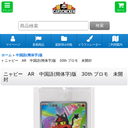
メニュー
カート
検索
マイページ
新着商品
最新弾＆特集
イラストレーター
ご利用案内
ホーム
>
中国語(簡体字)版
>
ニャビー AR 中国語(簡体字)版 30th プロモ 未開封
ニャビー AR 中国語(簡体字)版 30th プロモ 未開
封