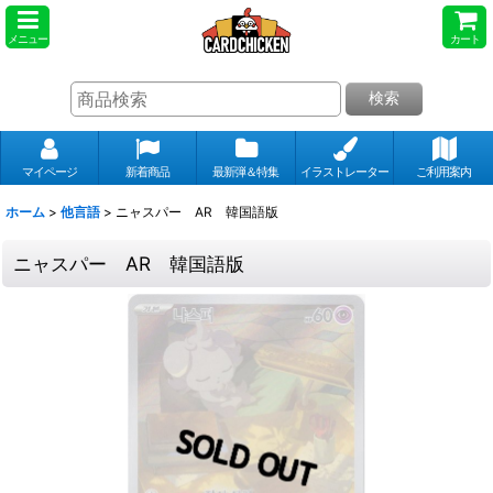
メニュー
カート
検索
マイページ
新着商品
最新弾＆特集
イラストレーター
ご利用案内
ホーム
>
他言語
>
ニャスパー AR 韓国語版
ニャスパー AR 韓国語版