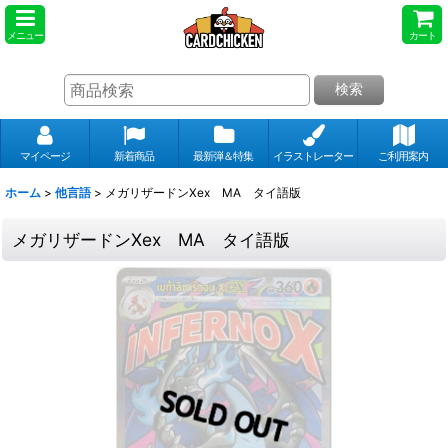
メニュー
カート
検索
マイページ
新着商品
最新弾＆特集
イラストレーター
ご利用案内
ホーム
>
他言語
>
メガリザードンXex MA タイ語版
メガリザードンXex MA タイ語版