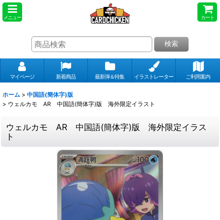
メニュー
カート
検索
マイページ
新着商品
最新弾＆特集
イラストレーター
ご利用案内
ホーム
>
中国語(簡体字)版
>
ウェルカモ AR 中国語(簡体字)版 海外限定イラスト
ウェルカモ AR 中国語(簡体字)版 海外限定イラス
ト