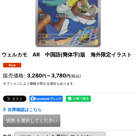
ウェルカモ AR 中国語(簡体字)版 海外限定イラスト
販売価格
:
3,280
～3,780
円
円
(税込)
オプションにより価格が変わる場合もあります。
Facebookでシェア
在庫確認はこちら
状態
を選択してください
数量
: