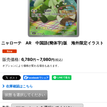
ニャローテ AR 中国語(簡体字)版 海外限定イラスト
販売価格
:
6,780
～7,980
円
円
(税込)
オプションにより価格が変わる場合もあります。
Facebookでシェア
在庫確認はこちら
状態
を選択してください
数量
: