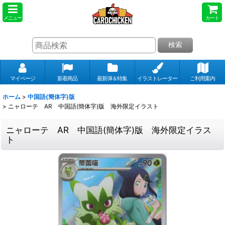
メニュー
カート
検索
マイページ
新着商品
最新弾＆特集
イラストレーター
ご利用案内
ホーム
>
中国語(簡体字)版
>
ニャローテ AR 中国語(簡体字)版 海外限定イラスト
ニャローテ AR 中国語(簡体字)版 海外限定イラス
ト