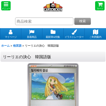
メニュー
カート
検索
マイページ
新着商品
最新弾＆特集
イラストレーター
ご利用案内
ホーム
>
他言語
>
リーリエの決心 韓国語版
リーリエの決心 韓国語版