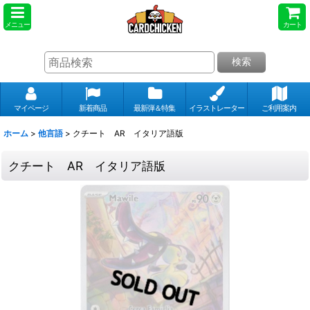
メニュー
カート
検索
マイページ
新着商品
最新弾＆特集
イラストレーター
ご利用案内
ホーム
>
他言語
>
クチート AR イタリア語版
クチート AR イタリア語版