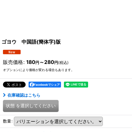
ゴヨウ 中国語(簡体字)版
販売価格
:
180
～280
円
円
(税込)
オプションにより価格が変わる場合もあります。
Facebookでシェア
在庫確認はこちら
状態
を選択してください
数量
: