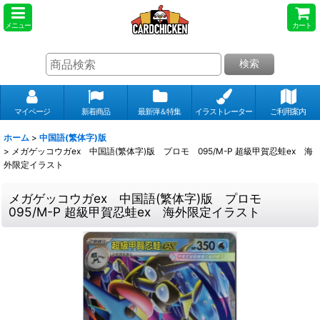
メニュー
カート
検索
マイページ
新着商品
最新弾＆特集
イラストレーター
ご利用案内
ホーム
>
中国語(繁体字)版
>
メガゲッコウガex 中国語(繁体字)版 プロモ 095/M-P 超級甲賀忍蛙ex 海
外限定イラスト
メガゲッコウガex 中国語(繁体字)版 プロモ
095/M-P 超級甲賀忍蛙ex 海外限定イラスト