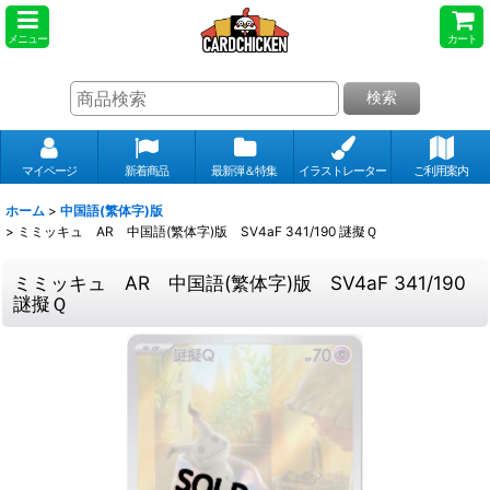
メニュー
カート
検索
マイページ
新着商品
最新弾＆特集
イラストレーター
ご利用案内
ホーム
>
中国語(繁体字)版
>
ミミッキュ AR 中国語(繁体字)版 SV4aF 341/190 謎擬Ｑ
ミミッキュ AR 中国語(繁体字)版 SV4aF 341/190
謎擬Ｑ