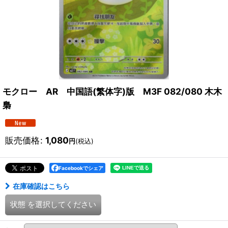
モクロー AR 中国語(繁体字)版 M3F 082/080 木木
梟
販売価格
:
1,080
円
(税込)
Facebookでシェア
在庫確認はこちら
状態
を選択してください