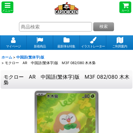
メニュー
カート
検索
マイページ
新着商品
最新弾＆特集
イラストレーター
ご利用案内
ホーム
>
中国語(繁体字)版
>
モクロー AR 中国語(繁体字)版 M3F 082/080 木木梟
モクロー AR 中国語(繁体字)版 M3F 082/080 木木
梟