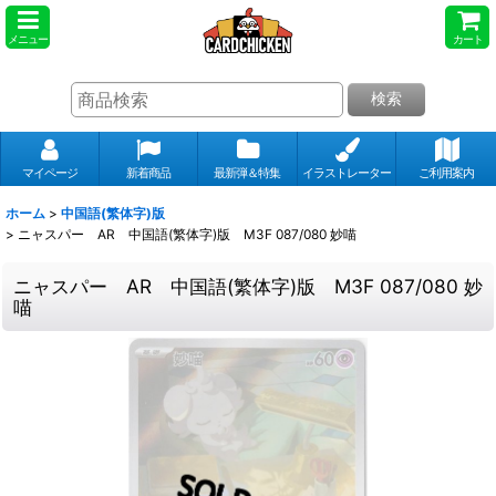
メニュー
カート
検索
マイページ
新着商品
最新弾＆特集
イラストレーター
ご利用案内
ホーム
>
中国語(繁体字)版
>
ニャスパー AR 中国語(繁体字)版 M3F 087/080 妙喵
ニャスパー AR 中国語(繁体字)版 M3F 087/080 妙
喵