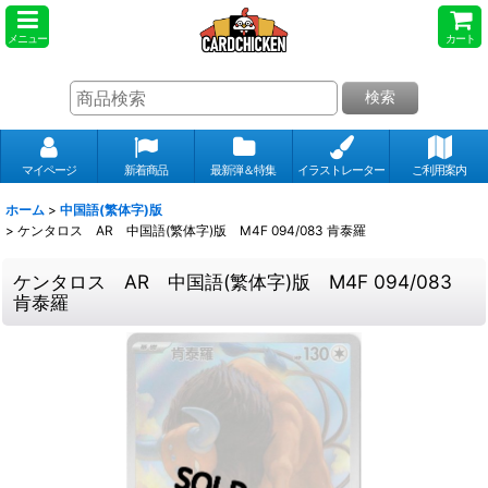
メニュー
カート
検索
マイページ
新着商品
最新弾＆特集
イラストレーター
ご利用案内
ホーム
>
中国語(繁体字)版
>
ケンタロス AR 中国語(繁体字)版 M4F 094/083 肯泰羅
ケンタロス AR 中国語(繁体字)版 M4F 094/083
肯泰羅