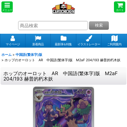
メニュー
カート
検索
マイページ
新着商品
最新弾＆特集
イラストレーター
ご利用案内
ホーム
>
中国語(繁体字)版
>
ホップのオーロット AR 中国語(繁体字)版 M2aF 204/193 赫普的朽木妖
ホップのオーロット AR 中国語(繁体字)版 M2aF
204/193 赫普的朽木妖