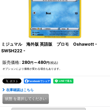
ミジュマル 海外版 英語版 プロモ Oshawott -
SWSH222 -
販売価格
:
280
～480
円
円
(税込)
オプションにより価格が変わる場合もあります。
Facebookでシェア
在庫確認はこちら
状態
を選択してください