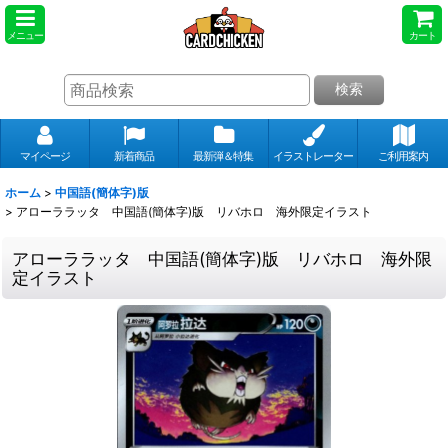
メニュー
カート
検索
マイページ
新着商品
最新弾＆特集
イラストレーター
ご利用案内
ホーム
>
中国語(簡体字)版
>
アローララッタ 中国語(簡体字)版 リバホロ 海外限定イラスト
アローララッタ 中国語(簡体字)版 リバホロ 海外限
定イラスト