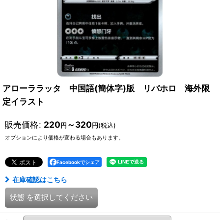
アローララッタ 中国語(簡体字)版 リバホロ 海外限
定イラスト
販売価格
:
220
～320
円
円
(税込)
オプションにより価格が変わる場合もあります。
Facebookでシェア
在庫確認はこちら
状態
を選択してください