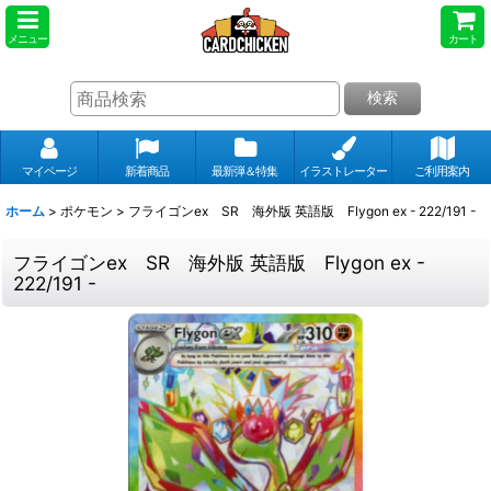
メニュー
カート
検索
マイページ
新着商品
最新弾＆特集
イラストレーター
ご利用案内
ホーム
>
ポケモン
>
フライゴンex SR 海外版 英語版 Flygon ex - 222/191 -
フライゴンex SR 海外版 英語版 Flygon ex -
222/191 -