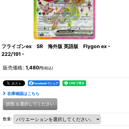
フライゴンex SR 海外版 英語版 Flygon ex -
222/191 -
販売価格
:
1,480
円
(税込)
Facebookでシェア
在庫確認はこちら
状態
を選択してください
数量
: