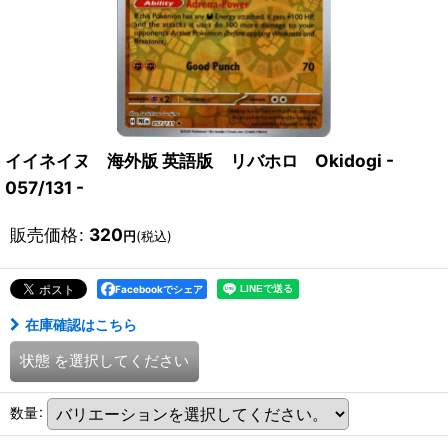
イイネイヌ 海外版 英語版 リバホロ Okidogi -
057/131 -
販売価格
:
320
円
(税込)
Facebookでシェア
在庫確認はこちら
状態
を選択してください
数量
: